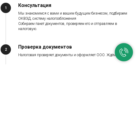
Консультация
1
Мы знакомимся с вами и вашим будущим бизнесом, подбираем
ОКВЭД, систему налогообложения
Собираем пакет документов, проверяем его и отправляем в
налоговую.
Проверка документов
2
Налоговая проверяет документы и оформляет ООО. Ждём...
Звонок специалиста
3
Специалист звонит Вам, назначает встречу в удобное для Вас время.
Ура! Получаем выписку
4
из ЕГРЮЛ/ЕГРИП и остальные документы, а потом — открываем ваш
счёт в Точке.